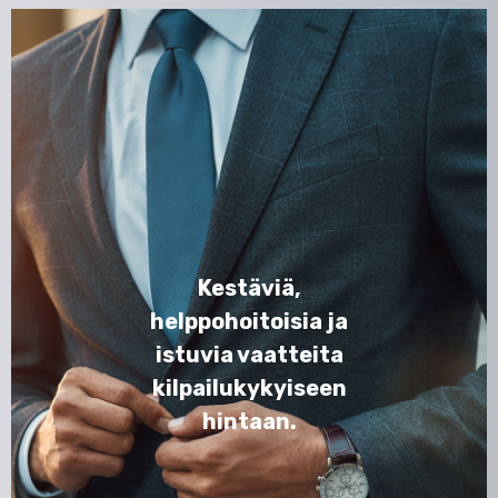
Kestäviä,
helppohoitoisia ja
istuvia vaatteita
kilpailukykyiseen
hintaan.